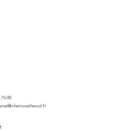
7.15.00
ariat@cfamosellesud.fr
e